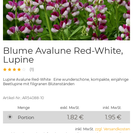
Blume Avalune Red-White,
Lupine
(
1
)
Lupine Avalune Red-White : Eine wunderschöne, kompakte, einjährige
Beetlupine mit filigranen Blütenständen
Artikel-Nr.: AR54088-10
Menge
exkl. MwSt.
inkl. MwSt.
1.82 €
1.95
€
Portion
inkl. MwSt.
zzgl. Versandkosten