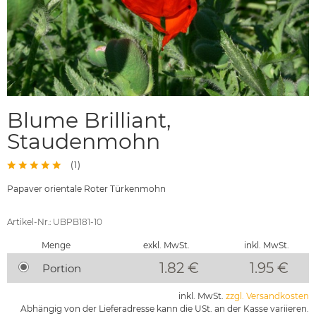
Blume Brilliant,
Staudenmohn
(
1
)
Papaver orientale Roter Türkenmohn
Artikel-Nr.: UBPB181-10
Menge
exkl. MwSt.
inkl. MwSt.
1.82 €
1.95
€
Portion
inkl. MwSt.
zzgl. Versandkosten
Abhängig von der Lieferadresse kann die USt. an der Kasse variieren.