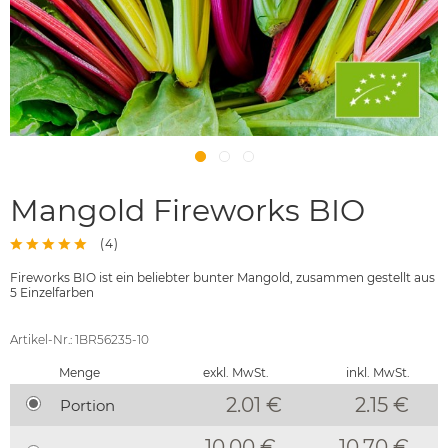
Mangold Fireworks BIO
(
4
)
Fireworks BIO ist ein beliebter bunter Mangold, zusammen gestellt aus
5 Einzelfarben
Artikel-Nr.: 1BR56235-10
Menge
exkl. MwSt.
inkl. MwSt.
2.01 €
2.15
€
Portion
10.00 €
10.70 €