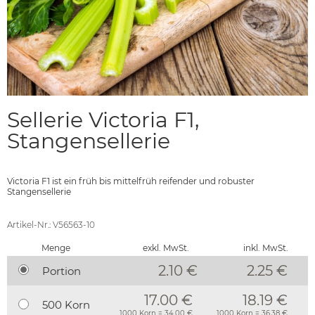
Sellerie Victoria F1,
Stangensellerie
Victoria F1 ist ein früh bis mittelfrüh reifender und robuster
Stangensellerie
Artikel-Nr.: V56563-10
Menge
exkl. MwSt.
inkl. MwSt.
2.10 €
2.25
€
Portion
17.00 €
18.19 €
500 Korn
1000 Korn = 34.00 €
1000 Korn = 36.38 €