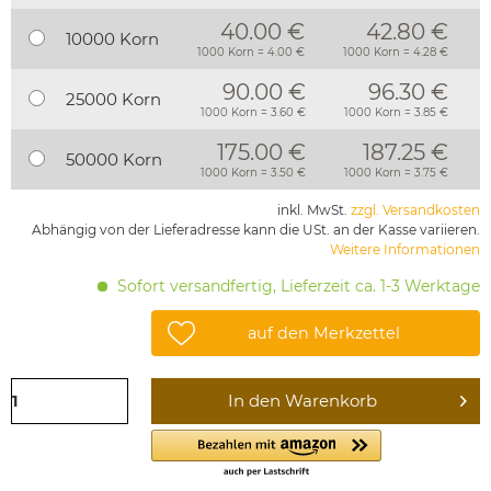
40.00 €
42.80 €
10000 Korn
1000 Korn = 4.00 €
1000 Korn = 4.28 €
90.00 €
96.30 €
25000 Korn
1000 Korn = 3.60 €
1000 Korn = 3.85 €
175.00 €
187.25 €
50000 Korn
1000 Korn = 3.50 €
1000 Korn = 3.75 €
inkl. MwSt.
zzgl. Versandkosten
Abhängig von der Lieferadresse kann die USt. an der Kasse variieren.
Weitere Informationen
Sofort versandfertig, Lieferzeit ca. 1-3 Werktage
auf den Merkzettel
In den
Warenkorb