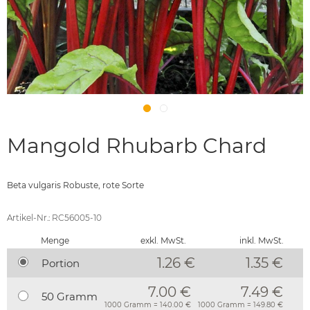
Mangold Rhubarb Chard
Beta vulgaris Robuste, rote Sorte
Artikel-Nr.: RC56005-10
Menge
exkl. MwSt.
inkl. MwSt.
1.26 €
1.35
€
Portion
7.00 €
7.49 €
50 Gramm
1000 Gramm = 140.00 €
1000 Gramm = 149.80 €