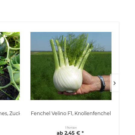
nnes, Zuckermelone
Fenchel Velino F1, Knollenfenchel
1 Portion
ab 2,45 € *