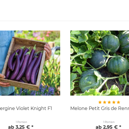
ergine Violet Knight F1
Melone Petit Gris de Re
1 Portion
1 Portion
ab 3,25 € *
ab 2,95 € *