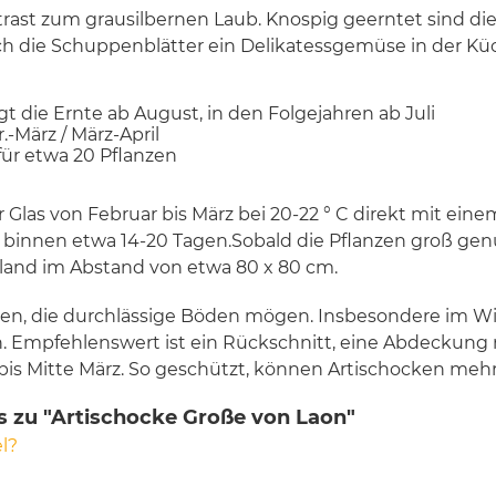
ast zum grausilbernen Laub. Knospig geerntet sind die
h die Schuppenblätter ein Delikatessgemüse in der Kü
gt die Ernte ab August, in den Folgejahren ab Juli
.-März / März-April
 für etwa 20 Pflanzen
r Glas von Februar bis März bei 20-22 ° C direkt mit eine
binnen etwa 14-20 Tagen.Sobald die Pflanzen groß genu
eiland im Abstand von etwa 80 x 80 cm.
den, die durchlässige Böden mögen. Insbesondere im W
en. Empfehlenswert ist ein Rückschnitt, eine Abdeckung
 bis Mitte März. So geschützt, können Artischocken meh
s zu "Artischocke Große von Laon"
l?