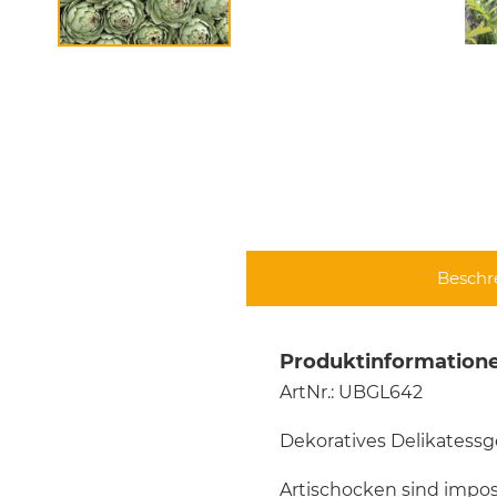
Beschr
Produktinformatione
ArtNr.: UBGL642
Dekoratives Delikatess
Artischocken sind impo