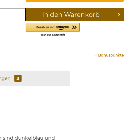
In den
Warenkorb
+
Bonuspunkte
ngen
3
n sind dunkelblau und