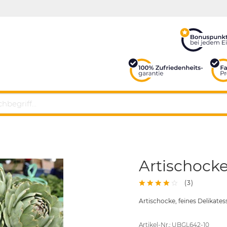
Artischock
(
3
)
Artischocke, feines Delikat
Artikel-Nr.: UBGL642-10