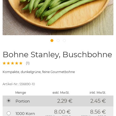
Bohne Stanley, Buschbohne
(
1
)
Kompakte, dunkelgrüne, feine Gourmetbohne
Artikel-Nr.: S56690-10
Menge
exkl. MwSt.
inkl. MwSt.
2.29 €
2.45
€
Portion
8.00 €
8.56 €
1000 Korn