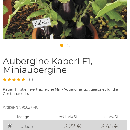
Aubergine Kaberi F1,
Miniaubergine
(
1
)
Kaberi F1 ist eine ertragreiche Mini-Aubergine, gut geeignet für die
Containerkultur
Artikel-Nr.: K56271-10
Menge
exkl. MwSt.
inkl. MwSt.
3.22 €
3.45
€
Portion