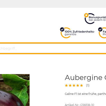
Aubergine G
(
1
)
Galine F1 ist eine frühe, pa
Artikel-Nr.: G56518-10