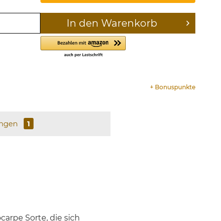
In den
Warenkorb
+
Bonuspunkte
ungen
1
arpe Sorte, die sich