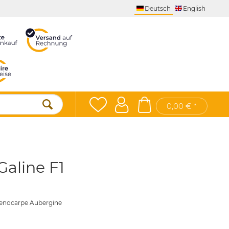
Deutsch
English
0,00 € *
aline F1
rthenocarpe Aubergine