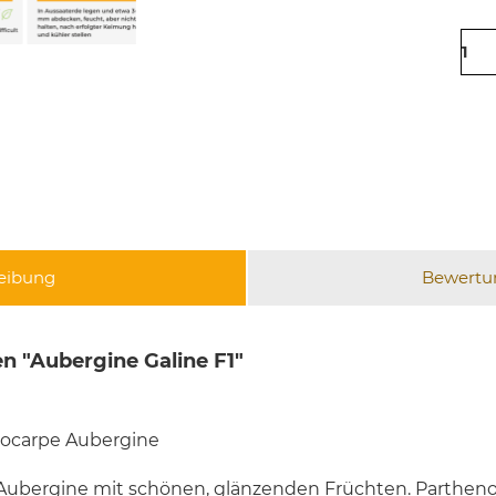
eibung
Bewert
n "Aubergine Galine F1"
nocarpe Aubergine
 Aubergine mit schönen, glänzenden Früchten. Parthenoc