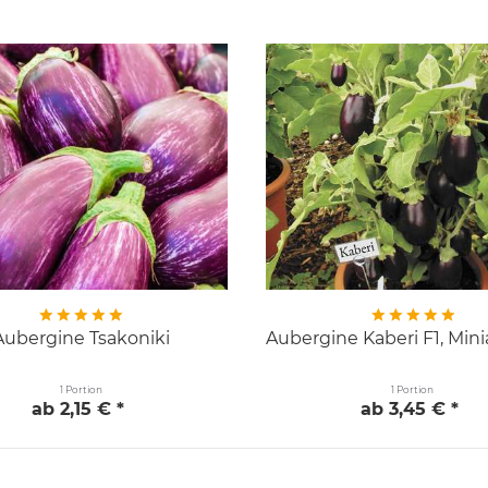
Aubergine Tsakoniki
Aubergine Kaberi F1, Min
1 Portion
1 Portion
ab 2,15 € *
ab 3,45 € *