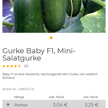
Gurke Baby F1, Mini-
Salatgurke
(
6
)
Baby F1 ist eine resistente, reichtragende Mini-Gurke, rein weiblich
blühend
Artikel-Nr.: UBB724-10
Menge
exkl. MwSt.
inkl. MwSt.
3.04 €
3.25
€
Portion