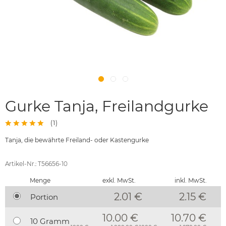
Gurke Tanja, Freilandgurke
(
1
)
Tanja, die bewährte Freiland- oder Kastengurke
Artikel-Nr.: T56656-10
Menge
exkl. MwSt.
inkl. MwSt.
2.01 €
2.15
€
Portion
10.00 €
10.70 €
10 Gramm