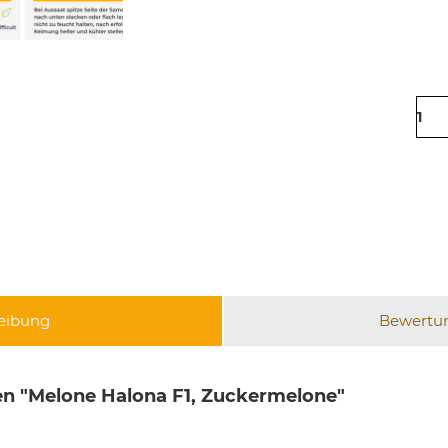
eibung
Bewertu
n "Melone Halona F1, Zuckermelone"