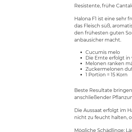
Resistente, frühe Cant
Halona F1 ist eine sehr 
das Fleisch süß, aromati
den frühesten guten Sor
anbausicher macht.
Cucumis melo
Die Ernte erfolgt i
Melonen ranken mäß
Zuckermelonen duft
1 Portion = 15 Korn
Beste Resultate bringen
anschließender Pflanzun
Die Aussaat erfolgt im Ha
nicht zu feucht halten, 
Mögliche Schädlinge: Lä