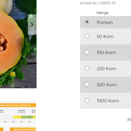
Artikel-Nr.: H56151-10
Menge
Portion
50 Korn
100 Korn
250 Korn
500 Korn
1000 Korn
Ab