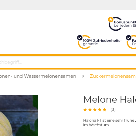
onen- und Wassermelonensamen
Zuckermelonensam
Melone Hal
(
3
)
Halona F1 ist eine sehr frü
im Wachstum