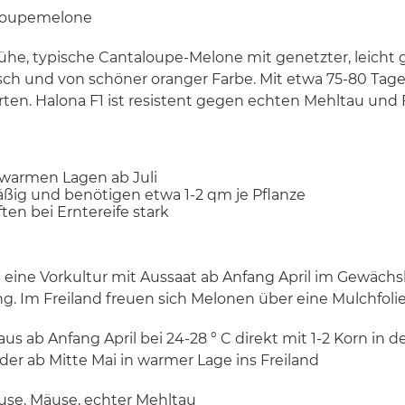
aloupemelone
frühe, typische Cantaloupe-Melone mit genetzter, leicht 
sch und von schöner oranger Farbe. Mit etwa 75-80 Tagen
ten. Halona F1 ist resistent gegen echten Mehltau und 
n warmen Lagen ab Juli
ig und benötigen etwa 1-2 qm je Pflanze
en bei Erntereife stark
 eine Vorkultur mit Aussaat ab Anfang April im Gewächs
g. Im Freiland freuen sich Melonen über eine Mulchfoli
us ab Anfang April bei 24-28 ° C direkt mit 1-2 Korn in d
oder ab Mitte Mai in warmer Lage ins Freiland
use, Mäuse, echter Mehltau