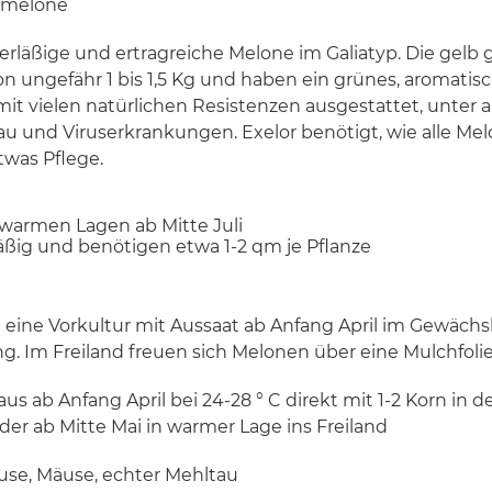
iamelone
uverläßige und ertragreiche Melone im Galiatyp. Die gel
on ungefähr 1 bis 1,5 Kg und haben ein grünes, aromati
t mit vielen natürlichen Resistenzen ausgestattet, unte
u und Viruserkrankungen. Exelor benötigt, wie alle Me
was Pflege.
n warmen Lagen ab Mitte Juli
ig und benötigen etwa 1-2 qm je Pflanze
 eine Vorkultur mit Aussaat ab Anfang April im Gewächs
g. Im Freiland freuen sich Melonen über eine Mulchfoli
us ab Anfang April bei 24-28 ° C direkt mit 1-2 Korn in d
oder ab Mitte Mai in warmer Lage ins Freiland
use, Mäuse, echter Mehltau