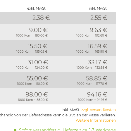
exkl. MwSt.
inkl. MwSt.
2.38 €
2.55
€
9.00 €
9.63 €
1000 Korn = 180.00 €
1000 Korn = 192.60 €
15.50 €
16.59 €
1000 Korn = 155.05 €
1000 Korn = 165.90 €
31.00 €
33.17 €
1000 Korn = 124.00 €
1000 Korn = 132.68 €
55.00 €
58.85 €
1000 Korn = 110.00 €
1000 Korn = 117.70 €
88.00 €
94.16 €
1000 Korn = 88.00 €
1000 Korn = 94.16 €
inkl. MwSt.
zzgl. Versandkosten
hängig von der Lieferadresse kann die USt. an der Kasse variieren.
Weitere Informationen
Sofort versandfertig, Lieferzeit ca. 1-3 Werktage