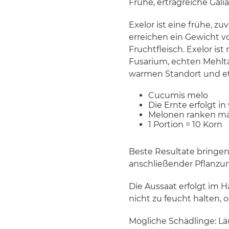
Frühe, ertragreiche Gal
Exelor ist eine frühe, z
erreichen ein Gewicht v
Fruchtfleisch. Exelor is
Fusarium, echten Mehlta
warmen Standort und et
Cucumis melo
Die Ernte erfolgt i
Melonen ranken mäß
1 Portion = 10 Korn
Beste Resultate bringen
anschließender Pflanzun
Die Aussaat erfolgt im Ha
nicht zu feucht halten, 
Mögliche Schädlinge: Lä