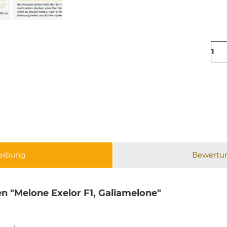
eibung
Bewertu
n "Melone Exelor F1, Galiamelone"