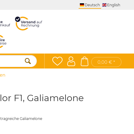
Deutsch
English
0,00 € *
en
or F1, Galiamelone
ertragreiche Galiamelone