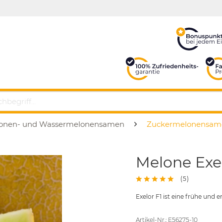
onen- und Wassermelonensamen
Zuckermelonensam
Melone Exel
(
5
)
Exelor F1 ist eine frühe und 
Artikel-Nr.: E56275-10