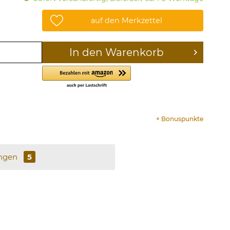
auf den Merkzettel
In den
Warenkorb
+
Bonuspunkte
ngen
5