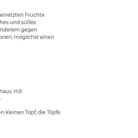
b genetzten Früchte
sches und süßes
r anderem gegen
lonen, möglichst einen
haus, mit
e
en kleinen Topf, die Töpfe