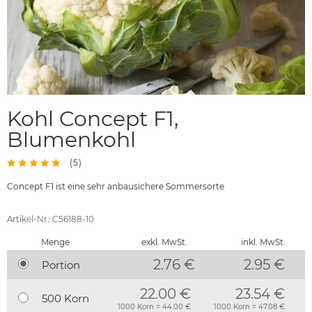
Kohl Concept F1,
Blumenkohl
(
5
)
Concept F1 ist eine sehr anbausichere Sommersorte
Artikel-Nr.: C56188-10
Menge
exkl. MwSt.
inkl. MwSt.
2.76 €
2.95
€
Portion
22.00 €
23.54 €
500 Korn
1000 Korn = 44.00 €
1000 Korn = 47.08 €