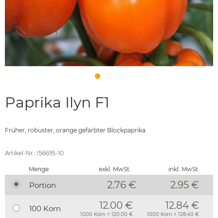
Paprika Ilyn F1
Früher, robuster, orange gefärbter Blockpaprika
Artikel-Nr.: I56695-10
Menge
exkl. MwSt.
inkl. MwSt.
2.76 €
2.95
€
Portion
12.00 €
12.84 €
100 Korn
1000 Korn = 120.00 €
1000 Korn = 128.40 €