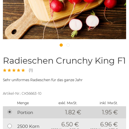
Radieschen Crunchy King F1
(
1
)
Sehr uniformes Radieschen für das ganze Jahr
Artikel-Nr.: CK56663-10
Menge
exkl. MwSt.
inkl. MwSt.
1.82 €
1.95
€
Portion
6.50 €
6.96 €
2500 Korn