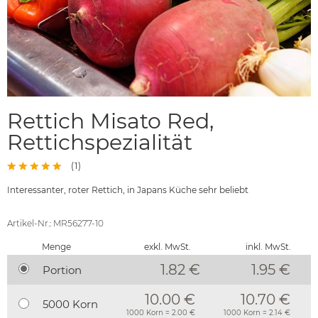
Rettich Misato Red,
Rettichspezialität
(
1
)
Interessanter, roter Rettich, in Japans Küche sehr beliebt
Artikel-Nr.: MR56277-10
Menge
exkl. MwSt.
inkl. MwSt.
1.82 €
1.95
€
Portion
10.00 €
10.70 €
5000 Korn
1000 Korn = 2.00 €
1000 Korn = 2.14 €