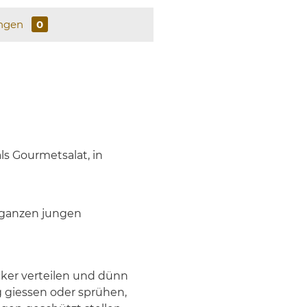
ngen
0
ls Gourmetsalat, in
 ganzen jungen
cker verteilen und dünn
g giessen oder sprühen,