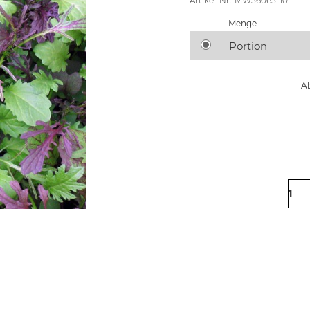
Artikel-Nr.: MW56065-10
Menge
Portion
Ab