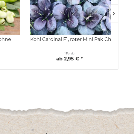
Bohne
Kohl Cardinal F1, roter Mini Pak Choi
Salat
1 Portion
ab 2,95 € *