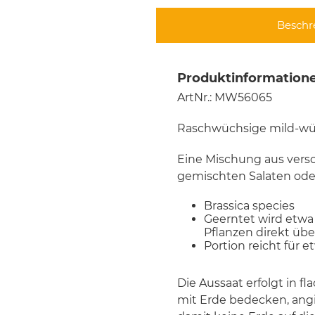
Beschr
Produktinformatione
ArtNr.: MW56065
Raschwüchsige mild-w
Eine Mischung aus versc
gemischten Salaten oder
Brassica species
Geerntet wird etwa
Pflanzen direkt übe
Portion reicht für 
Die Aussaat erfolgt in f
mit Erde bedecken, angi