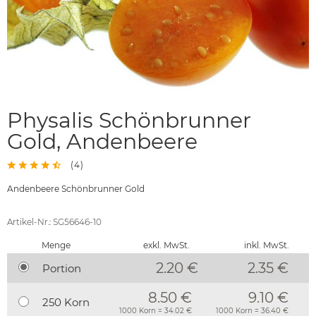
Physalis Schönbrunner
Gold, Andenbeere
(
4
)
Andenbeere Schönbrunner Gold
Artikel-Nr.: SG56646-10
Menge
exkl. MwSt.
inkl. MwSt.
2.20 €
2.35
€
Portion
8.50 €
9.10 €
250 Korn
1000 Korn = 34.02 €
1000 Korn = 36.40 €