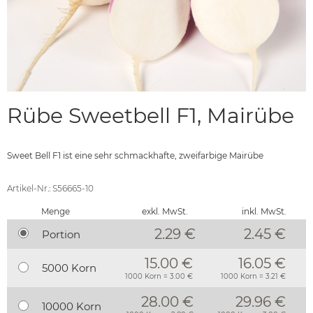
Rübe Sweetbell F1, Mairübe
Sweet Bell F1 ist eine sehr schmackhafte, zweifarbige Mairübe
Artikel-Nr.: S56665-10
Menge
exkl. MwSt.
inkl. MwSt.
2.29 €
2.45
€
Portion
15.00 €
16.05 €
5000 Korn
1000 Korn = 3.00 €
1000 Korn = 3.21 €
28.00 €
29.96 €
10000 Korn