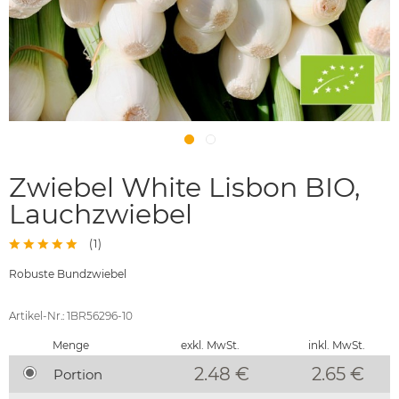
Zwiebel White Lisbon BIO,
Lauchzwiebel
(
1
)
Robuste Bundzwiebel
Artikel-Nr.: 1BR56296-10
Menge
exkl. MwSt.
inkl. MwSt.
2.48 €
2.65
€
Portion