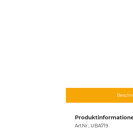
Beschr
Produktinformatione
ArtNr.: UBA719