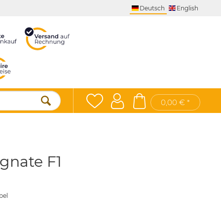
Deutsch
English
0,00 € *
gnate F1
bel