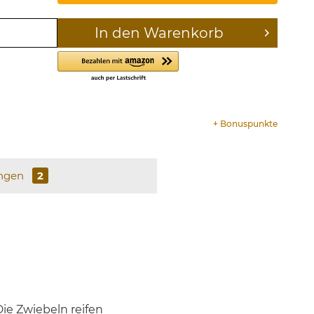
In den
Warenkorb
+
Bonuspunkte
ngen
2
ie Zwiebeln reifen