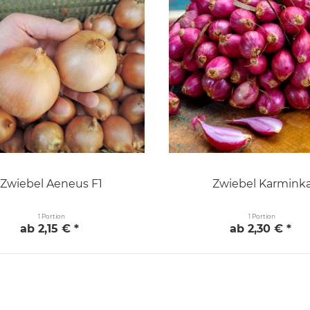
Zwiebel Aeneus F1
Zwiebel Karmink
1 Portion
1 Portion
ab 2,15 € *
ab 2,30 € *