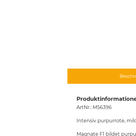
Beschr
Produktinformatione
ArtNr.: M56396
Intensiv purpurrote, mi
Magnate F1 bildet purpu