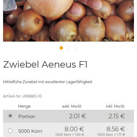
Zwiebel Aeneus F1
Mittelfühe Zwiebel mit excellenter Lagerfähigkeit
Artikel-Nr.: A56680-10
Menge
exkl. MwSt.
inkl. MwSt.
2.01 €
2.15
€
Portion
8.00 €
8.56 €
5000 Korn
1000 Korn = 1.60 €
1000 Korn = 1.71 €