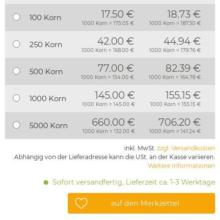
17.50 €
18.73 €
100 Korn
1000 Korn = 175.05 €
1000 Korn = 187.30 €
42.00 €
44.94 €
250 Korn
1000 Korn = 168.00 €
1000 Korn = 179.76 €
77.00 €
82.39 €
500 Korn
1000 Korn = 154.00 €
1000 Korn = 164.78 €
145.00 €
155.15 €
1000 Korn
1000 Korn = 145.00 €
1000 Korn = 155.15 €
660.00 €
706.20 €
5000 Korn
1000 Korn = 132.00 €
1000 Korn = 141.24 €
inkl. MwSt.
zzgl. Versandkosten
Abhängig von der Lieferadresse kann die USt. an der Kasse variieren.
Weitere Informationen
Sofort versandfertig, Lieferzeit ca. 1-3 Werktage
auf den Merkzettel