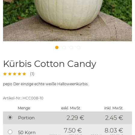
Kürbis Cotton Candy
(
1
)
pepo Der einzige echte weiße Halloweenkürbis..
Artikel-Nr.: HCC008-10
Menge
exkl. MwSt.
inkl. MwSt.
2.29 €
2.45
€
Portion
7.50 €
8.03 €
50 Korn