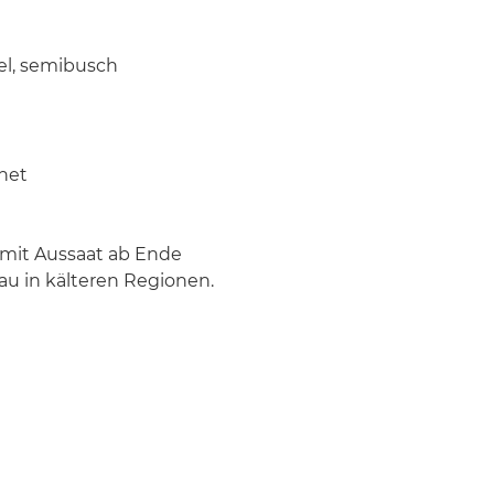
iel, semibusch
net
 mit Aussaat ab Ende
bau in kälteren Regionen.