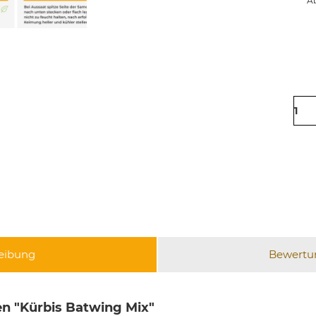
Ab
eibung
Bewert
n "Kürbis Batwing Mix"