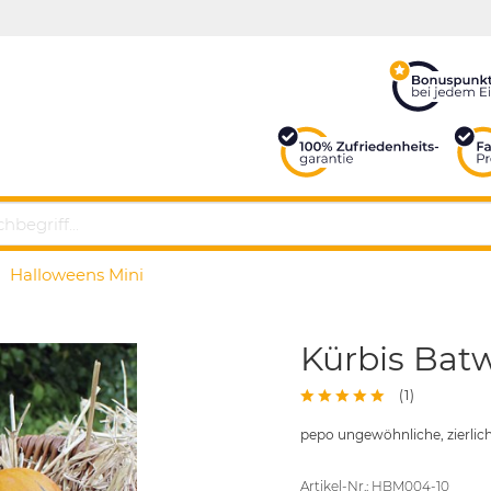
Halloweens Mini
Kürbis Bat
(
1
)
pepo ungewöhnliche, zierlich
Artikel-Nr.: HBM004-10