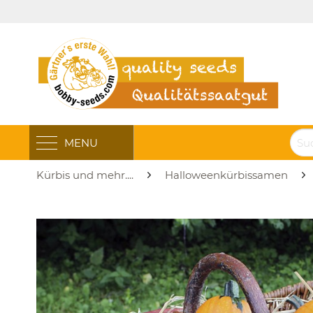
MENU
Kürbis und mehr....
Halloweenkürbissamen