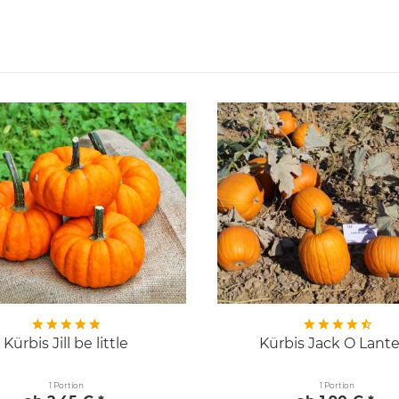
Kürbis Jill be little
Kürbis Jack O Lant
1 Portion
1 Portion