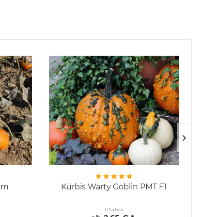
ern
Kürbis Warty Goblin PMT F1
1 Portion