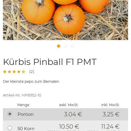
Kürbis Pinball F1 PMT
(
2
)
Der kleinste pepo zum Bemalen
Artikel-Nr.: HPB952-10
Menge
exkl. MwSt.
inkl. MwSt.
3.04 €
3.25
€
Portion
10.50 €
11.24 €
50 Korn