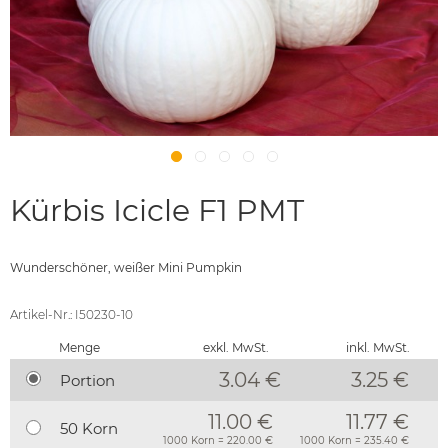
Kürbis Icicle F1 PMT
Wunderschöner, weißer Mini Pumpkin
Artikel-Nr.: I50230-10
Menge
exkl. MwSt.
inkl. MwSt.
3.04 €
3.25
€
Portion
11.00 €
11.77 €
50 Korn
1000 Korn = 220.00 €
1000 Korn = 235.40 €