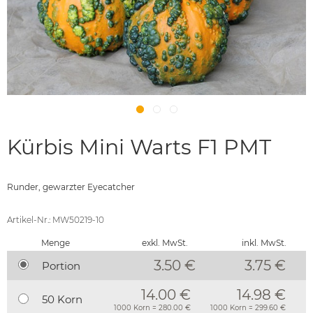
Kürbis Mini Warts F1 PMT
Runder, gewarzter Eyecatcher
Artikel-Nr.: MW50219-10
Menge
exkl. MwSt.
inkl. MwSt.
3.50 €
3.75
€
Portion
14.00 €
14.98 €
50 Korn
1000 Korn = 280.00 €
1000 Korn = 299.60 €