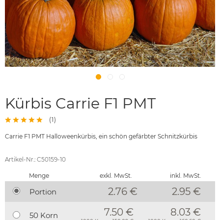
Kürbis Carrie F1 PMT
(
1
)
Carrie F1 PMT Halloweenkürbis, ein schön gefärbter Schnitzkürbis
Artikel-Nr.: C50159-10
Menge
exkl. MwSt.
inkl. MwSt.
2.76 €
2.95
€
Portion
7.50 €
8.03 €
50 Korn