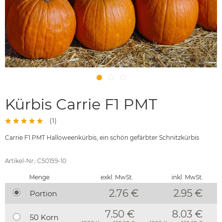
Kürbis Carrie F1 PMT
(
1
)
Carrie F1 PMT Halloweenkürbis, ein schön gefärbter Schnitzkürbis
Artikel-Nr.: C50159-10
Menge
exkl. MwSt.
inkl. MwSt.
2.76 €
2.95
€
Portion
7.50 €
8.03 €
50 Korn