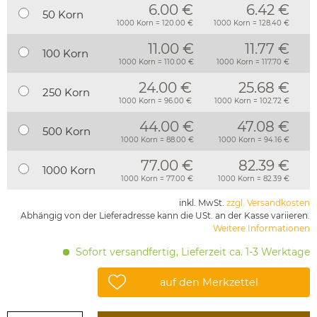
6.00 €
6.42 €
50 Korn
1000 Korn = 120.00 €
1000 Korn = 128.40 €
11.00 €
11.77 €
100 Korn
1000 Korn = 110.00 €
1000 Korn = 117.70 €
24.00 €
25.68 €
250 Korn
1000 Korn = 96.00 €
1000 Korn = 102.72 €
44.00 €
47.08 €
500 Korn
1000 Korn = 88.00 €
1000 Korn = 94.16 €
77.00 €
82.39 €
1000 Korn
1000 Korn = 77.00 €
1000 Korn = 82.39 €
inkl. MwSt.
zzgl. Versandkosten
Abhängig von der Lieferadresse kann die USt. an der Kasse variieren.
Weitere Informationen
Sofort versandfertig, Lieferzeit ca. 1-3 Werktage
auf den Merkzettel