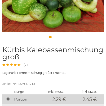
Kürbis Kalebassenmischung
groß
(
7
)
Lagenaria Formelmischung großer Früchte..
Artikel-Nr.: KAMG013-10
Menge
exkl. MwSt.
inkl. MwSt.
2.29 €
2.45
€
Portion