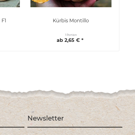
 F1
Kürbis Montillo
1 Portion
ab 2,65 € *
Newsletter