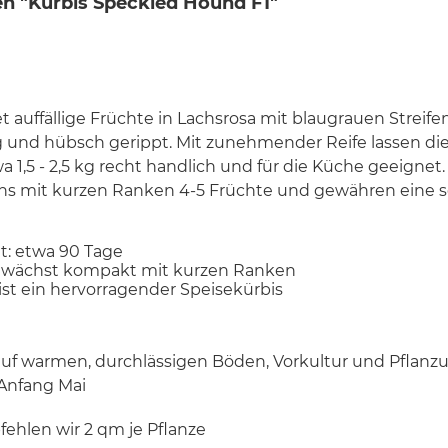
n "Kürbis Speckled Hound F1"
 auffällige Früchte in Lachsrosa mit blaugrauen Streifen
ig und hübsch gerippt. Mit zunehmender Reife lassen die
a 1,5 - 2,5 kg recht handlich und für die Küche geeignet.
 mit kurzen Ranken 4-5 Früchte und gewähren eine s
gt: etwa 90 Tage
 wächst kompakt mit kurzen Ranken
ist ein hervorragender Speisekürbis
auf warmen, durchlässigen Böden, Vorkultur und Pflanz
 Anfang Mai
ehlen wir 2 qm je Pflanze