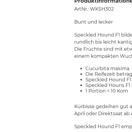
Produktinformatione
ArtNr.: WKSH302
Bunt und lecker
Speckled Hound F1 bildet
rundlich bis leicht kant
Die Früchte sind mit etw
einem kompakten Wuchs
Cucurbita maxima
Die Reifezeit beträ
Speckled Hound F1
Speckled Houns F1 
1 Portion = 10 Korn
Kürbisse gedeihen gut 
April oder Direktsaat ab
Speckled Hound F1 empf