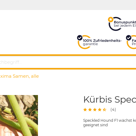
xima Samen, alle
Kürbis Spe
(
4
)
Speckled Hound F1 wächst ko
geeignet sind