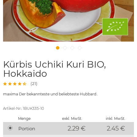
Kürbis Uchiki Kuri BIO,
Hokkaido
(
21
)
maxima Der bekannteste und beliebteste Hubbard..
Artikel-Nr.: 1BUK335-10
Menge
exkl. MwSt.
inkl. MwSt.
2.29 €
2.45
€
Portion