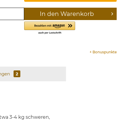
In den
Warenkorb
+
Bonuspunkte
ngen
2
etwa 3-4 kg schweren,