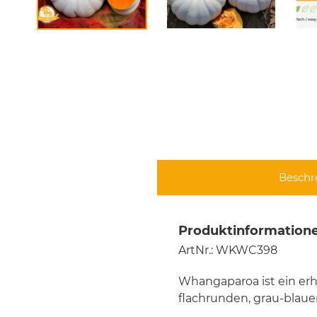
Beschr
Produktinformation
ArtNr.: WKWC398
Whangaparoa ist ein erh
flachrunden, grau-blaue