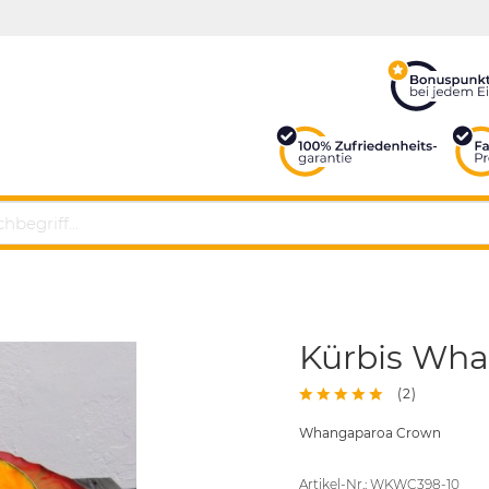
Kürbis Wh
(
2
)
Whangaparoa Crown
Artikel-Nr.: WKWC398-10