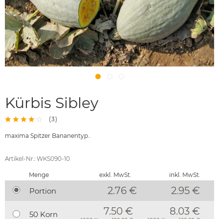
Kürbis Sibley
(
3
)
maxima Spitzer Bananentyp..
Artikel-Nr.: WKS090-10
Menge
exkl. MwSt.
inkl. MwSt.
2.76 €
2.95
€
Portion
7.50 €
8.03 €
50 Korn