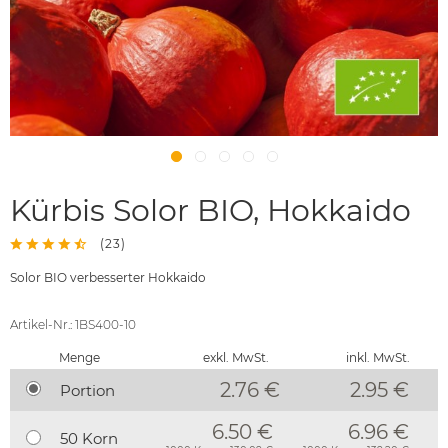
Kürbis Solor BIO, Hokkaido
(
23
)
Solor BIO verbesserter Hokkaido
Artikel-Nr.: 1BS400-10
Menge
exkl. MwSt.
inkl. MwSt.
2.76 €
2.95
€
Portion
6.50 €
6.96 €
50 Korn