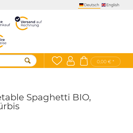
Deutsch
English
0,00 € *
table Spaghetti BIO,
ürbis