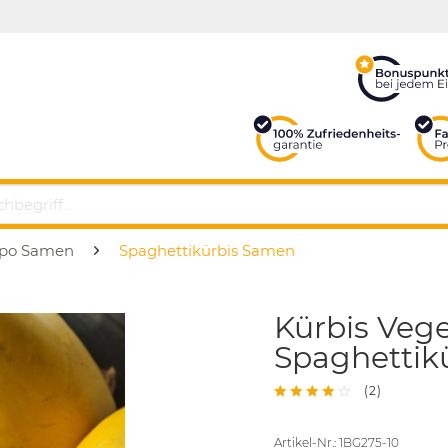
po Samen
Spaghettikürbis Samen
Kürbis Vege
Spaghettik
(
2
)
Artikel-Nr.: 1BG275-10