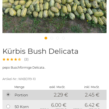
Kürbis Bush Delicata
(
2
)
pepo Buschförmige Delicata..
Artikel-Nr.: WKBD119-10
Menge
exkl. MwSt.
inkl. MwSt.
2.29 €
2.45
€
Portion
6.00 €
6.42 €
50 Korn