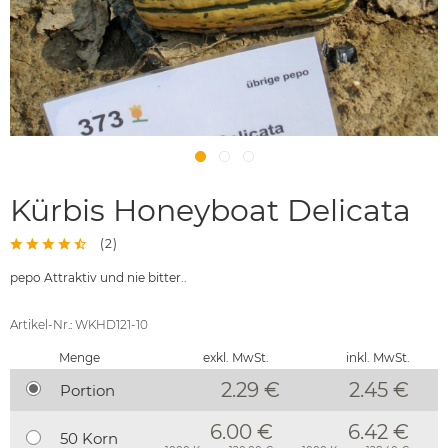
Kürbis Honeyboat Delicata
(
2
)
pepo Attraktiv und nie bitter..
Artikel-Nr.: WKHD121-10
Menge
exkl. MwSt.
inkl. MwSt.
2.29 €
2.45
€
Portion
6.00 €
6.42 €
50 Korn