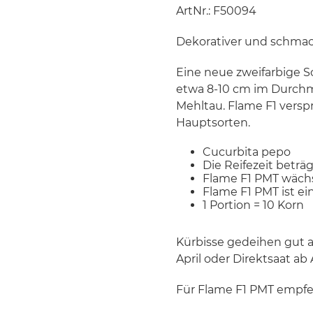
ArtNr.: F50094
Dekorativer und schmack
Eine neue zweifarbige So
etwa 8-10 cm im Durchme
Mehltau. Flame F1 verspr
Hauptsorten.
Cucurbita pepo
Die Reifezeit beträ
Flame F1 PMT wäch
Flame F1 PMT ist ei
1 Portion = 10 Korn
Kürbisse gedeihen gut 
April oder Direktsaat ab
Für Flame F1 PMT empfeh