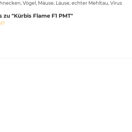
hnecken, Vögel, Mäuse, Läuse, echter Mehltau, Virus
s zu "Kürbis Flame F1 PMT"
l?