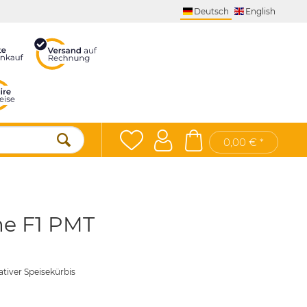
Deutsch
English
0,00 € *
me F1 PMT
ativer Speisekürbis