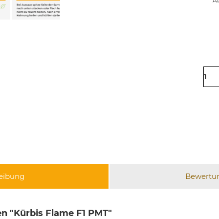
Ab
eibung
Bewertu
n "Kürbis Flame F1 PMT"