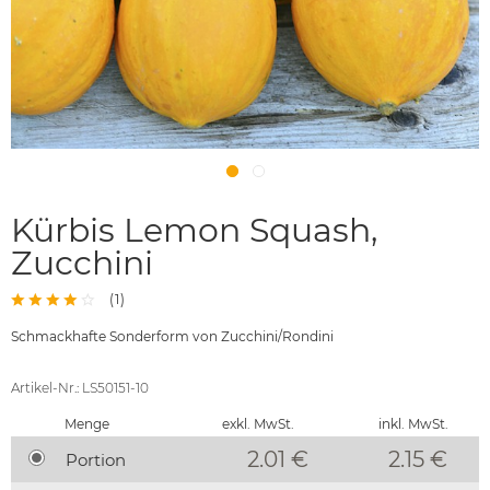
Kürbis Lemon Squash,
Zucchini
(
1
)
Schmackhafte Sonderform von Zucchini/Rondini
Artikel-Nr.: LS50151-10
Menge
exkl. MwSt.
inkl. MwSt.
2.01 €
2.15
€
Portion