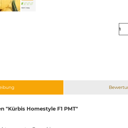
eibung
Bewert
n "Kürbis Homestyle F1 PMT"