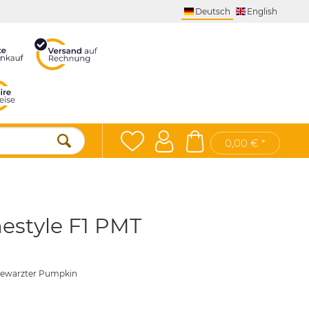
Deutsch
English
0,00 € *
estyle F1 PMT
 gewarzter Pumpkin