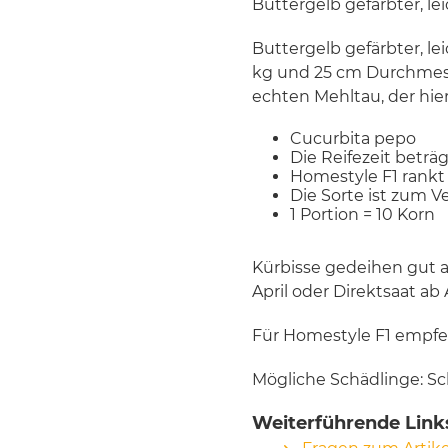
Buttergelb gefärbter, l
Buttergelb gefärbter, le
kg und 25 cm Durchmess
echten Mehltau, der hie
Cucurbita pepo
Die Reifezeit beträ
Homestyle F1 rankt
Die Sorte ist zum V
1 Portion = 10 Korn
Kürbisse gedeihen gut 
April oder Direktsaat ab
Für Homestyle F1 empfeh
Mögliche Schädlinge: Sc
Weiterführende Link