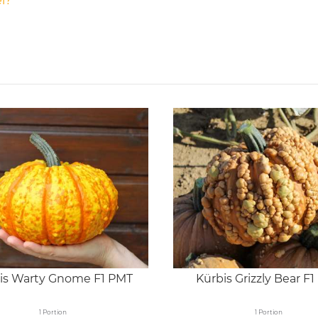
l?
is Warty Gnome F1 PMT
Kürbis Grizzly Bear F
1 Portion
1 Portion