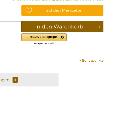
auf den Merkzettel
In den
Warenkorb
+
Bonuspunkte
ungen
1