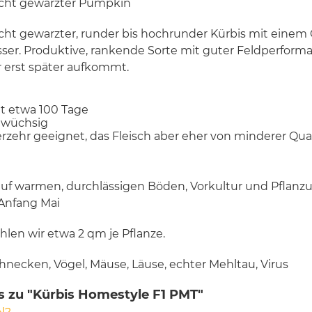
eicht gewarzter Pumpkin
icht gewarzter, runder bis hochrunder Kürbis mit einem 
er. Produktive, rankende Sorte mit guter Feldperforma
r erst später aufkommt.
gt etwa 100 Tage
 wüchsig
erzehr geeignet, das Fleisch aber eher von minderer Qual
auf warmen, durchlässigen Böden, Vorkultur und Pflanz
 Anfang Mai
len wir etwa 2 qm je Pflanze.
hnecken, Vögel, Mäuse, Läuse, echter Mehltau, Virus
s zu "Kürbis Homestyle F1 PMT"