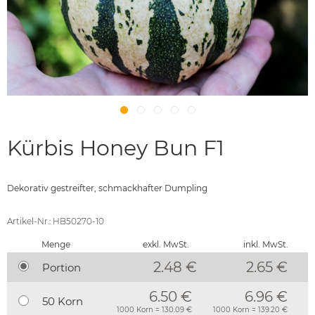
Kürbis Honey Bun F1
Dekorativ gestreifter, schmackhafter Dumpling
Artikel-Nr.: HB50270-10
Menge
exkl. MwSt.
inkl. MwSt.
2.48 €
2.65
€
Portion
6.50 €
6.96 €
50 Korn
1000 Korn = 130.09 €
1000 Korn = 139.20 €