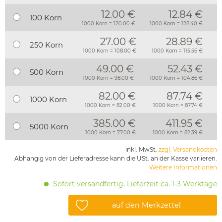
12.00 €
12.84 €
100 Korn
1000 Korn = 120.00 €
1000 Korn = 128.40 €
27.00 €
28.89 €
250 Korn
1000 Korn = 108.00 €
1000 Korn = 115.56 €
49.00 €
52.43 €
500 Korn
1000 Korn = 98.00 €
1000 Korn = 104.86 €
82.00 €
87.74 €
1000 Korn
1000 Korn = 82.00 €
1000 Korn = 87.74 €
385.00 €
411.95 €
5000 Korn
1000 Korn = 77.00 €
1000 Korn = 82.39 €
inkl. MwSt.
zzgl. Versandkosten
Abhängig von der Lieferadresse kann die USt. an der Kasse variieren.
Weitere Informationen
Sofort versandfertig, Lieferzeit ca. 1-3 Werktage
auf den Merkzettel