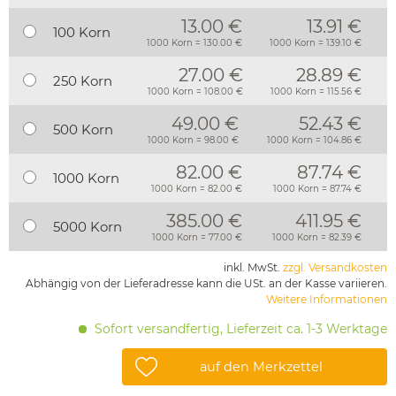
13.00 €
13.91 €
100 Korn
1000 Korn = 130.00 €
1000 Korn = 139.10 €
27.00 €
28.89 €
250 Korn
1000 Korn = 108.00 €
1000 Korn = 115.56 €
49.00 €
52.43 €
500 Korn
1000 Korn = 98.00 €
1000 Korn = 104.86 €
82.00 €
87.74 €
1000 Korn
1000 Korn = 82.00 €
1000 Korn = 87.74 €
385.00 €
411.95 €
5000 Korn
1000 Korn = 77.00 €
1000 Korn = 82.39 €
inkl. MwSt.
zzgl. Versandkosten
Abhängig von der Lieferadresse kann die USt. an der Kasse variieren.
Weitere Informationen
Sofort versandfertig, Lieferzeit ca. 1-3 Werktage
auf den Merkzettel