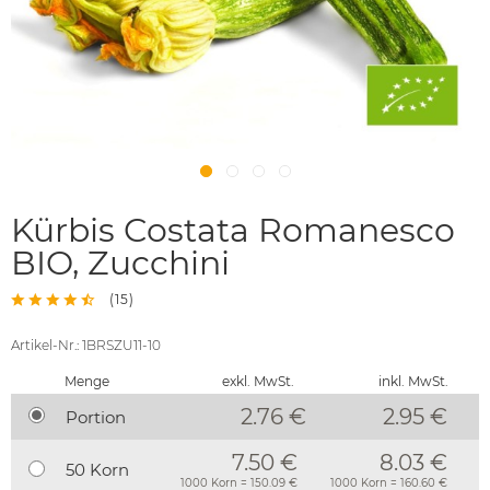
Kürbis Costata Romanesco
BIO, Zucchini
(
15
)
Artikel-Nr.: 1BRSZU11-10
Menge
exkl. MwSt.
inkl. MwSt.
2.76 €
2.95
€
Portion
7.50 €
8.03 €
50 Korn
1000 Korn = 150.09 €
1000 Korn = 160.60 €