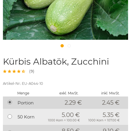
Kürbis Albatök, Zucchini
(
9
)
Artikel-Nr.: EU-A044-10
Menge
exkl. MwSt.
inkl. MwSt.
2.29 €
2.45
€
Portion
5.00 €
5.35 €
50 Korn
1000 Korn = 100.00 €
1000 Korn = 107.00 €