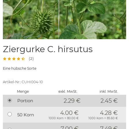
Ziergurke C. hirsutus
(
2
)
Eine hübsche Sorte
Artikel-Nr.: CUHI004-10
Menge
exkl. MwSt.
inkl. MwSt.
2.29 €
2.45
€
Portion
4.00 €
4.28 €
50 Korn
1000 Korn = 80.00 €
1000 Korn = 85.60 €
7.00 €
7.49 €