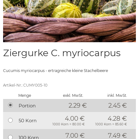
Ziergurke C. myriocarpus
Cucumis myriocarpus - ertragreiche kleine Stachelbeere
Artikel-Nr.: CUMY005-10
Menge
exkl. MwSt.
inkl. MwSt.
2.29 €
2.45
€
Portion
4.00 €
4.28 €
50 Korn
1000 Korn = 80.00 €
1000 Korn = 85.60 €
7.00 €
7.49 €
100 Korn